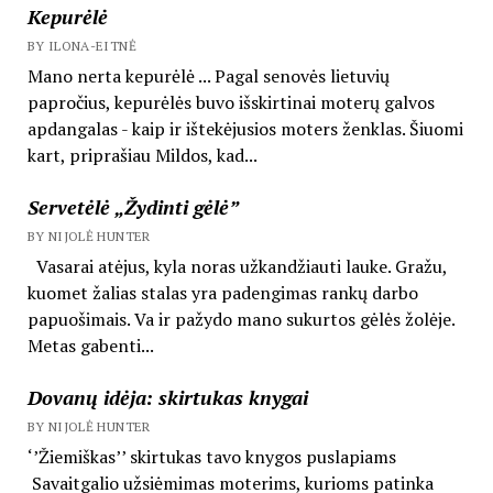
Kepurėlė
BY ILONA-EITNĖ
Mano nerta kepurėlė ... Pagal senovės lietuvių
papročius, kepurėlės buvo išskirtinai moterų galvos
apdangalas - kaip ir ištekėjusios moters ženklas. Šiuomi
kart, priprašiau Mildos, kad...
Servetėlė „Žydinti gėlė”
BY NIJOLĖ HUNTER
Vasarai atėjus, kyla noras užkandžiauti lauke. Gražu,
kuomet žalias stalas yra padengimas rankų darbo
papuošimais. Va ir pažydo mano sukurtos gėlės žolėje.
Metas gabenti...
Dovanų idėja: skirtukas knygai
BY NIJOLĖ HUNTER
‘’Žiemiškas’’ skirtukas tavo knygos puslapiams
Savaitgalio užsiėmimas moterims, kurioms patinka