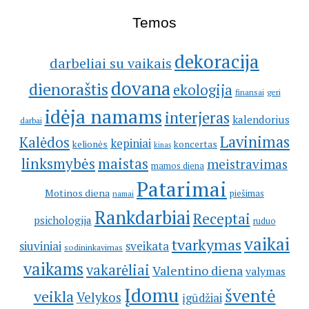
Temos
dekoracija
darbeliai su vaikais
dovana
dienoraštis
ekologija
geri
finansai
idėja namams
interjeras
kalendorius
darbai
Lavinimas
Kalėdos
kepiniai
kelionės
koncertas
kinas
linksmybės
maistas
meistravimas
mamos diena
Patarimai
Motinos diena
piešimas
namai
Rankdarbiai
Receptai
psichologija
ruduo
vaikai
tvarkymas
siuviniai
sveikata
sodininkavimas
vaikams
vakarėliai
Valentino diena
valymas
Įdomu
šventė
veikla
Velykos
įgūdžiai