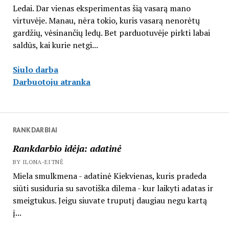
Ledai. Dar vienas eksperimentas šią vasarą mano
virtuvėje. Manau, nėra tokio, kuris vasarą nenorėtų
gardžių, vėsinančių ledų. Bet parduotuvėje pirkti labai
saldūs, kai kurie netgi...
Siulo darba
Darbuotoju atranka
RANKDARBIAI
Rankdarbio idėja: adatinė
BY ILONA-EITNĖ
Miela smulkmena - adatinė Kiekvienas, kuris pradeda
siūti susiduria su savotiška dilema - kur laikyti adatas ir
smeigtukus. Jeigu siuvate truputį daugiau negu kartą
į...