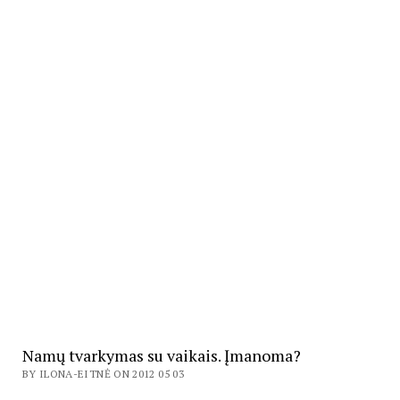
Namų tvarkymas su vaikais. Įmanoma?
BY ILONA-EITNĖ ON 2012 05 03