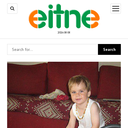
open
menu
2026 08 08