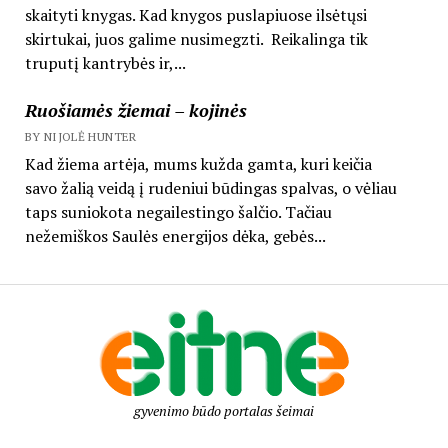
skaityti knygas. Kad knygos puslapiuose ilsėtųsi
skirtukai, juos galime nusimegzti. Reikalinga tik
truputį kantrybės ir,...
Ruošiamės žiemai – kojinės
BY NIJOLĖ HUNTER
Kad žiema artėja, mums kužda gamta, kuri keičia
savo žalią veidą į rudeniui būdingas spalvas, o vėliau
taps suniokota negailestingo šalčio. Tačiau
nežemiškos Saulės energijos dėka, gebės...
gyvenimo būdo portalas šeimai