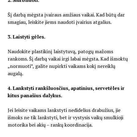
Šį darbą mėgsta įvairaus amžiaus vaikai. Kad būtų dar
smagiau, leiskite jiems naudoti įvairius atgalius.
3. Laistyti gėles.
Naudokite plastikinį laistytuvą, patogų mažoms
rankoms. Šį darbą vaikai irgi labai mėgsta. Kad išmoktų
„normuoti”, galite nupirkti vaikams kokį nereiklų
augalą.
4. Lankstyti rankšluosčius, apatinius, servetėles ir
kitus panašius dalykus.
Jei leisite vaikams lankstyti nedidelius drabužius, jie
išmoks ne tik lankstyti, bet ir vystysis vaikų smulkioji
motorika bei akių – rankų koordinacija.