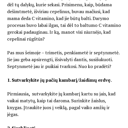
dėl tų dalykų, kurie sekasi. Prisimenu, kaip, būdama
dešimtmetė, išviriau cepelinus, buvau mačiusi, kad
mama deda C vitamino, kad jie būtų balti. Darymo
procesas buvo labai ilgas, tai dėl to baltumo C vitamino
gerokai padauginau. Ir ką, manot visi niurnėjo, kad
cepelinai rūgštūs?
Pas mus šeimoje – trimetis, penkiametė ir septynmetė.
Jie jau geba apsirengti, išsivalyti dantis, susišukuoti.
Septynmetė jau ir puikiai tvarkosi. Nuo ko pradėti?
1. Sutvarkykite jų pačių kambarį/žaidimų erdvę.
Pirmiausia
,
sutvarkykite jų kambarį kartu su jais, kad
vaikai matytų, kaip tai daroma. Surinkite žaislus,
knygas. Įtraukite juos į veiklą, pagal vaiko amžių ir
jėgas.
2. Siurbliuoti.