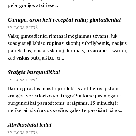
pelargonijos atsitiesė...
Canape, arba keli receptai vaikų gimtadieniui
BY ILONA-EITNĖ
Vaikų gimtadieniai rimtas išmėginimas tėvams. Juk
suaugusieji labiau rūpinasi skonių subtilybėmis, naujais
patiekalais, naujais skonių deriniais, o vaikams - svarbu,
kad viskas būtų aišku. Jei...
Sraigės burgundiškai
BY ILONA-EITNĖ
Dar neįprastas maisto produktas ant lietuvių stalo -
sraigės. Norisi kažko ypatingo? Siūlome pasimėgauti
burgundiškai paruoštomis sraigėmis. 15 minučių ir
netikėtai užsukusius svečius galėsite pavaišinti šiuo...
Abrikosiniai ledai
BY ILONA-EITNĖ