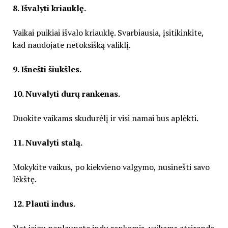
8. Išvalyti kriauklę.
Vaikai puikiai išvalo kriauklę. Svarbiausia, įsitikinkite,
kad naudojate netoksišką valiklį.
9. Išnešti šiukšles.
10. Nuvalyti durų rankenas.
Duokite vaikams skudurėlį ir visi namai bus aplėkti.
11. Nuvalyti stalą.
Mokykite vaikus, po kiekvieno valgymo, nusinešti savo
lėkštę.
12. Plauti indus.
Net jeigu neplaunate indų rankomis, vaikams atsiranda