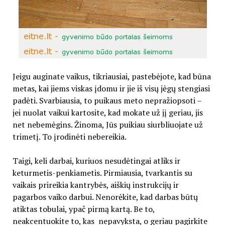
Jeigu auginate vaikus, tikriausiai, pastebėjote, kad būna
metas, kai jiems viskas įdomu ir jie iš visų jėgų stengiasi
padėti. Svarbiausia, to puikaus meto nepražiopsoti –
jei nuolat vaikui kartosite, kad mokate už jį geriau, jis
net nebemėgins. Žinoma, Jūs puikiau siurbliuojate už
trimetį. To įrodinėti nebereikia.
Taigi, keli darbai, kuriuos nesudėtingai atliks ir
keturmetis-penkiametis. Pirmiausia, tvarkantis su
vaikais prireikia kantrybės, aiškių instrukcijų ir
pagarbos vaiko darbui. Nenorėkite, kad darbas būtų
atiktas tobulai, ypač pirmą kartą. Be to,
neakcentuokite to, kas nepavyksta, o geriau pagirkite