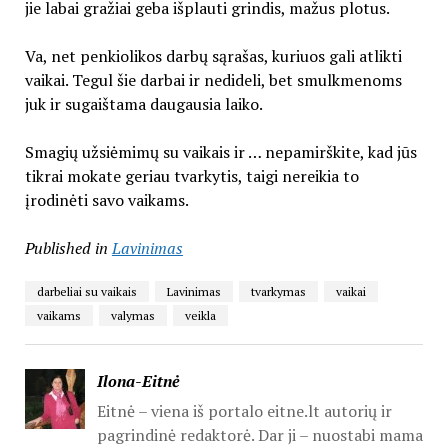
jie labai gražiai geba išplauti grindis, mažus plotus.
Va, net penkiolikos darbų sąrašas, kuriuos gali atlikti
vaikai. Tegul šie darbai ir nedideli, bet smulkmenoms
juk ir sugaištama daugausia laiko.
Smagių užsiėmimų su vaikais ir … nepamirškite, kad jūs
tikrai mokate geriau tvarkytis, taigi nereikia to
įrodinėti savo vaikams.
Published in
Lavinimas
darbeliai su vaikais
Lavinimas
tvarkymas
vaikai
vaikams
valymas
veikla
Ilona-Eitnė
Eitnė – viena iš portalo eitne.lt autorių ir
pagrindinė redaktorė. Dar ji – nuostabi mama