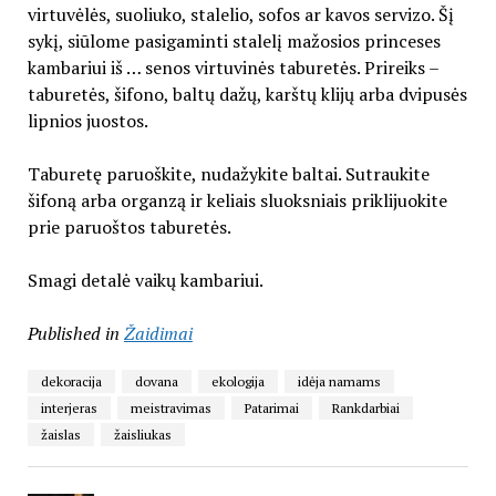
virtuvėlės, suoliuko, stalelio, sofos ar kavos servizo. Šį
sykį, siūlome pasigaminti stalelį mažosios princeses
kambariui iš … senos virtuvinės taburetės. Prireiks –
taburetės, šifono, baltų dažų, karštų klijų arba dvipusės
lipnios juostos.
Taburetę paruoškite, nudažykite baltai. Sutraukite
šifoną arba organzą ir keliais sluoksniais priklijuokite
prie paruoštos taburetės.
Smagi detalė vaikų kambariui.
Published in
Žaidimai
dekoracija
dovana
ekologija
idėja namams
interjeras
meistravimas
Patarimai
Rankdarbiai
žaislas
žaisliukas