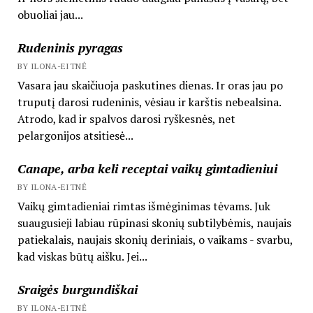
obuoliai jau...
Rudeninis pyragas
BY ILONA-EITNĖ
Vasara jau skaičiuoja paskutines dienas. Ir oras jau po
truputį darosi rudeninis, vėsiau ir karštis nebealsina.
Atrodo, kad ir spalvos darosi ryškesnės, net
pelargonijos atsitiesė...
Canape, arba keli receptai vaikų gimtadieniui
BY ILONA-EITNĖ
Vaikų gimtadieniai rimtas išmėginimas tėvams. Juk
suaugusieji labiau rūpinasi skonių subtilybėmis, naujais
patiekalais, naujais skonių deriniais, o vaikams - svarbu,
kad viskas būtų aišku. Jei...
Sraigės burgundiškai
BY ILONA-EITNĖ