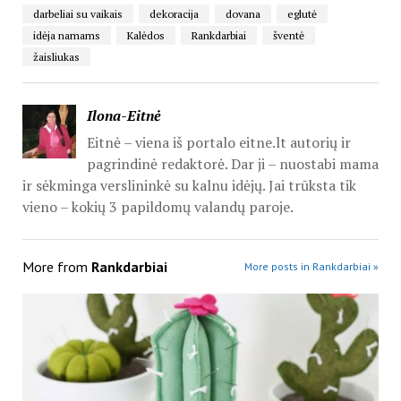
darbeliai su vaikais
dekoracija
dovana
eglutė
idėja namams
Kalėdos
Rankdarbiai
šventė
žaisliukas
Ilona-Eitnė
Eitnė – viena iš portalo eitne.lt autorių ir
pagrindinė redaktorė. Dar ji – nuostabi mama
ir sėkminga verslininkė su kalnu idėjų. Jai trūksta tik
vieno – kokių 3 papildomų valandų paroje.
More from
Rankdarbiai
More posts in Rankdarbiai »