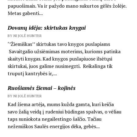
papuošimais. Va ir pažydo mano sukurtos gėlės žolėje.
Metas gabenti...
Dovanų idėja: skirtukas knygai
BY NIJOLĖ HUNTER
‘’Žiemiškas’’ skirtukas tavo knygos puslapiams
Savaitgalio užsiėmimas moterims, kurioms patinka
skaityti knygas. Kad knygos puslapiuose ilsėtųsi
skirtukai, juos galime nusimegzti. Reikalinga tik
truputį kantrybės ir,...
Ruošiamės žiemai – kojinės
BY NIJOLĖ HUNTER
Kad žiema artėja, mums kužda gamta, kuri keičia
savo žalią veidą į rudeniui būdingas spalvas, o vėliau
taps suniokota negailestingo šalčio. Tačiau
nežemiškos Saulės energijos dėka, gebės...