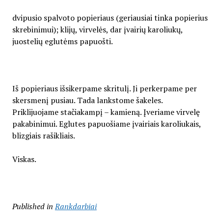
dvipusio spalvoto popieriaus (geriausiai tinka popierius
skrebinimui); klijų, virvelės, dar įvairių karoliukų,
juostelių eglutėms papuošti.
Iš popieriaus išsikerpame skritulį. Ji perkerpame per
skersmenį pusiau. Tada lankstome šakeles.
Priklijuojame stačiakampį – kamieną. Įveriame virvelę
pakabinimui. Eglutes papuošiame įvairiais karoliukais,
blizgiais rašikliais.
Viskas.
Published in
Rankdarbiai