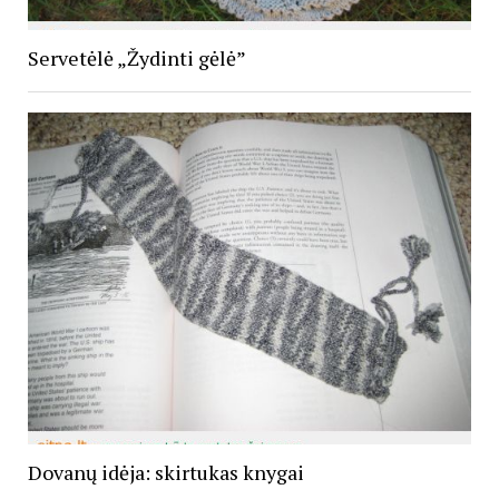
Servetėlė „Žydinti gėlė”
Dovanų idėja: skirtukas knygai