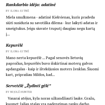
Rankdarbio idėja: adatinė
BY ILONA-EITNĖ
Miela smulkmena - adatinė Kiekvienas, kuris pradeda
siūti susiduria su savotiška dilema - kur laikyti adatas ir
smeigtukus. Jeigu siuvate truputį daugiau negu kartą
į...
Kepurėlė
BY ILONA-EITNĖ
Mano nerta kepurėlė ... Pagal senovės lietuvių
papročius, kepurėlės buvo išskirtinai moterų galvos
apdangalas - kaip ir ištekėjusios moters ženklas. Šiuomi
kart, priprašiau Mildos, kad...
Servetėlė „Žydinti gėlė”
BY NIJOLĖ HUNTER
Vasarai atėjus, kyla noras užkandžiauti lauke. Gražu,
kuomet žalias stalas yra padengimas rankų darbo