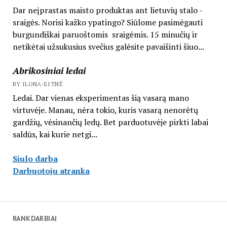
Dar neįprastas maisto produktas ant lietuvių stalo -
sraigės. Norisi kažko ypatingo? Siūlome pasimėgauti
burgundiškai paruoštomis sraigėmis. 15 minučių ir
netikėtai užsukusius svečius galėsite pavaišinti šiuo...
Abrikosiniai ledai
BY ILONA-EITNĖ
Ledai. Dar vienas eksperimentas šią vasarą mano
virtuvėje. Manau, nėra tokio, kuris vasarą nenorėtų
gardžių, vėsinančių ledų. Bet parduotuvėje pirkti labai
saldūs, kai kurie netgi...
Siulo darba
Darbuotoju atranka
RANKDARBIAI