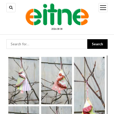
open
menu
2026 08 08