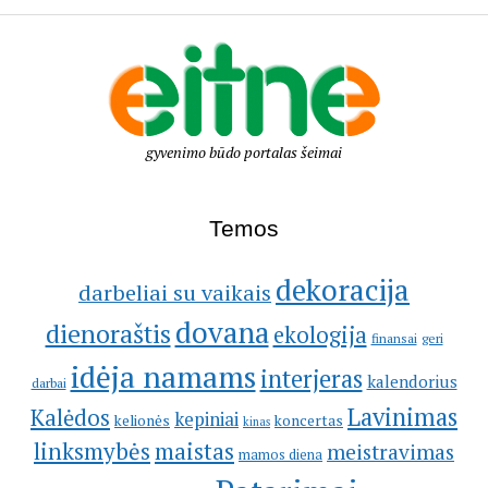
gyvenimo būdo portalas šeimai
Temos
dekoracija
darbeliai su vaikais
dovana
dienoraštis
ekologija
geri
finansai
idėja namams
interjeras
kalendorius
darbai
Lavinimas
Kalėdos
kepiniai
kelionės
koncertas
kinas
linksmybės
maistas
meistravimas
mamos diena