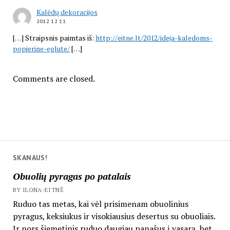
Kalėdų dekoracijos
2012 12 11
[…] Straipsnis paimtas iš:
http://eitne.lt/2012/ideja-kaledoms-
popierine-eglute/
[…]
Comments are closed.
SKANAUS!
Obuolių pyragas po patalais
BY ILONA-EITNĖ
Ruduo tas metas, kai vėl prisimenam obuolinius
pyragus, keksiukus ir visokiausius desertus su obuoliais.
Ir nors šiemetinis ruduo daugiau panašus į vasarą, bet