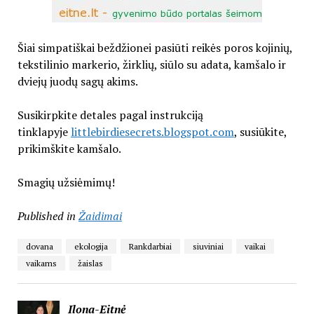
Šiai simpatiškai beždžionei pasiūti reikės poros kojinių,
tekstilinio markerio, žirklių, siūlo su adata, kamšalo ir
dviejų juodų sagų akims.
Susikirpkite detales pagal instrukciją
tinklapyje
littlebirdiesecrets.blogspot.com
, susiūkite,
prikimškite kamšalo.
Smagių užsiėmimų!
Published in
Žaidimai
dovana
ekologija
Rankdarbiai
siuviniai
vaikai
vaikams
žaislas
Ilona-Eitnė