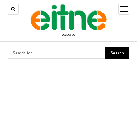
open
menu
2026 08 07