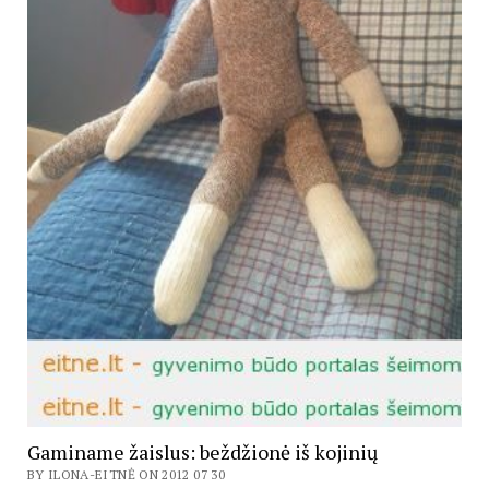
Gaminame žaislus: beždžionė iš kojinių
BY ILONA-EITNĖ ON 2012 07 30