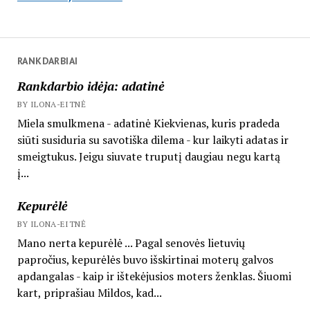
RANKDARBIAI
Rankdarbio idėja: adatinė
BY ILONA-EITNĖ
Miela smulkmena - adatinė Kiekvienas, kuris pradeda
siūti susiduria su savotiška dilema - kur laikyti adatas ir
smeigtukus. Jeigu siuvate truputį daugiau negu kartą
į...
Kepurėlė
BY ILONA-EITNĖ
Mano nerta kepurėlė ... Pagal senovės lietuvių
papročius, kepurėlės buvo išskirtinai moterų galvos
apdangalas - kaip ir ištekėjusios moters ženklas. Šiuomi
kart, priprašiau Mildos, kad...