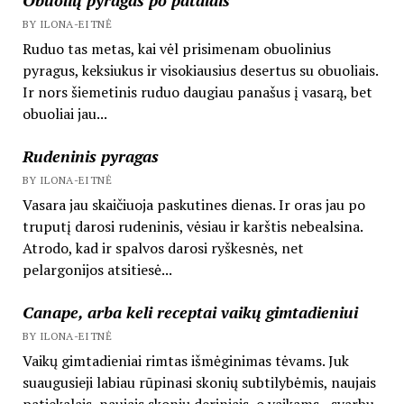
BY ILONA-EITNĖ
Ruduo tas metas, kai vėl prisimenam obuolinius
pyragus, keksiukus ir visokiausius desertus su obuoliais.
Ir nors šiemetinis ruduo daugiau panašus į vasarą, bet
obuoliai jau...
Rudeninis pyragas
BY ILONA-EITNĖ
Vasara jau skaičiuoja paskutines dienas. Ir oras jau po
truputį darosi rudeninis, vėsiau ir karštis nebealsina.
Atrodo, kad ir spalvos darosi ryškesnės, net
pelargonijos atsitiesė...
Canape, arba keli receptai vaikų gimtadieniui
BY ILONA-EITNĖ
Vaikų gimtadieniai rimtas išmėginimas tėvams. Juk
suaugusieji labiau rūpinasi skonių subtilybėmis, naujais
patiekalais, naujais skonių deriniais, o vaikams - svarbu,