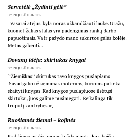
Servetėlė „Žydinti gėlė”
BY NIJOLĖ HUNTER
Vasarai atėjus, kyla noras užkandžiauti lauke. Gražu,
kuomet žalias stalas yra padengimas rankų darbo
papuošimais. Va ir pažydo mano sukurtos gėlės žolėje.
Metas gabenti...
Dovanų idėja: skirtukas knygai
BY NIJOLĖ HUNTER
‘’Žiemiškas’’ skirtukas tavo knygos puslapiams
Savaitgalio užsiėmimas moterims, kurioms patinka
skaityti knygas. Kad knygos puslapiuose ilsėtųsi
skirtukai, juos galime nusimegzti. Reikalinga tik
truputį kantrybės ir,...
Ruošiamės žiemai – kojinės
BY NIJOLĖ HUNTER
Kad žiema artėja, mums kužda gamta, kuri keičia