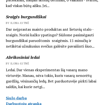
kad viskas būtų aišku. Jei...
Sraigės burgundiškai
BY ILONA-EITNĖ
Dar neįprastas maisto produktas ant lietuvių stalo -
sraigės. Norisi kažko ypatingo? Siūlome pasimėgauti
burgundiškai paruoštomis sraigėmis. 15 minučių ir
netikėtai užsukusius svečius galėsite pavaišinti šiuo...
Abrikosiniai ledai
BY ILONA-EITNĖ
Ledai. Dar vienas eksperimentas šią vasarą mano
virtuvėje. Manau, nėra tokio, kuris vasarą nenorėtų
gardžių, vėsinančių ledų. Bet parduotuvėje pirkti labai
saldūs, kai kurie netgi...
Siulo darba
Darbuotoju atranka