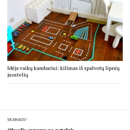
Idėja vaikų kambariui: kilimas iš spalvotų lipnių
juostelių
SKANAUS!
Obuolių pyragas po patalais