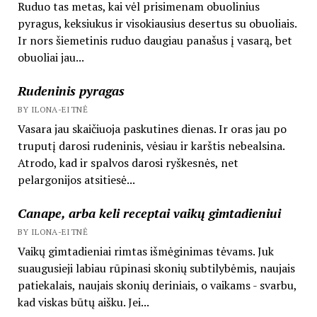
Ruduo tas metas, kai vėl prisimenam obuolinius
pyragus, keksiukus ir visokiausius desertus su obuoliais.
Ir nors šiemetinis ruduo daugiau panašus į vasarą, bet
obuoliai jau...
Rudeninis pyragas
BY ILONA-EITNĖ
Vasara jau skaičiuoja paskutines dienas. Ir oras jau po
truputį darosi rudeninis, vėsiau ir karštis nebealsina.
Atrodo, kad ir spalvos darosi ryškesnės, net
pelargonijos atsitiesė...
Canape, arba keli receptai vaikų gimtadieniui
BY ILONA-EITNĖ
Vaikų gimtadieniai rimtas išmėginimas tėvams. Juk
suaugusieji labiau rūpinasi skonių subtilybėmis, naujais
patiekalais, naujais skonių deriniais, o vaikams - svarbu,
kad viskas būtų aišku. Jei...