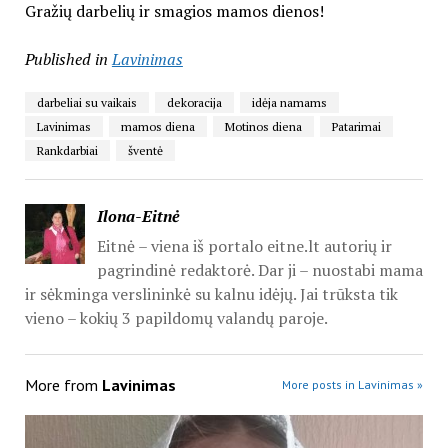
Gražių darbelių ir smagios mamos dienos!
Published in
Lavinimas
darbeliai su vaikais
dekoracija
idėja namams
Lavinimas
mamos diena
Motinos diena
Patarimai
Rankdarbiai
šventė
Ilona-Eitnė
Eitnė – viena iš portalo eitne.lt autorių ir
pagrindinė redaktorė. Dar ji – nuostabi mama
ir sėkminga verslininkė su kalnu idėjų. Jai trūksta tik
vieno – kokių 3 papildomų valandų paroje.
More from
Lavinimas
More posts in Lavinimas »