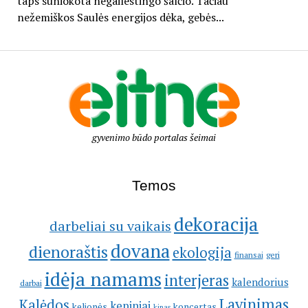
taps suniokota negailestingo šalčio. Tačiau
nežemiškos Saulės energijos dėka, gebės...
gyvenimo būdo portalas šeimai
Temos
dekoracija
darbeliai su vaikais
dovana
dienoraštis
ekologija
geri
finansai
idėja namams
interjeras
kalendorius
darbai
Lavinimas
Kalėdos
kepiniai
kelionės
koncertas
kinas