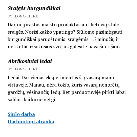
Sraigės burgundiškai
BY ILONA-EITNĖ
Dar neįprastas maisto produktas ant lietuvių stalo -
sraigės. Norisi kažko ypatingo? Siūlome pasimėgauti
burgundiškai paruoštomis sraigėmis. 15 minučių ir
netikėtai užsukusius svečius galėsite pavaišinti šiuo...
Abrikosiniai ledai
BY ILONA-EITNĖ
Ledai. Dar vienas eksperimentas šią vasarą mano
virtuvėje. Manau, nėra tokio, kuris vasarą nenorėtų
gardžių, vėsinančių ledų. Bet parduotuvėje pirkti labai
saldūs, kai kurie netgi...
Siulo darba
Darbuotoju atranka