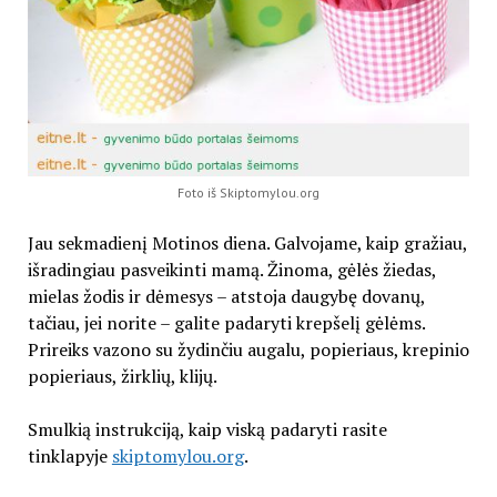
Foto iš Skiptomylou.org
Jau sekmadienį Motinos diena. Galvojame, kaip gražiau,
išradingiau pasveikinti mamą. Žinoma, gėlės žiedas,
mielas žodis ir dėmesys – atstoja daugybę dovanų,
tačiau, jei norite – galite padaryti krepšelį gėlėms.
Prireiks vazono su žydinčiu augalu, popieriaus, krepinio
popieriaus, žirklių, klijų.
Smulkią instrukciją, kaip viską padaryti rasite
tinklapyje
skiptomylou.org
.