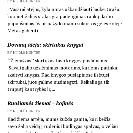
BY NIJOLĖ HUNTER
Vasarai atėjus, kyla noras užkandžiauti lauke. Gražu,
kuomet žalias stalas yra padengimas rankų darbo
papuošimais. Va ir pažydo mano sukurtos gėlės žolėje.
Metas gabenti...
Dovanų idėja: skirtukas knygai
BY NIJOLĖ HUNTER
‘’Žiemiškas’’ skirtukas tavo knygos puslapiams
Savaitgalio užsiėmimas moterims, kurioms patinka
skaityti knygas. Kad knygos puslapiuose ilsėtųsi
skirtukai, juos galime nusimegzti. Reikalinga tik
truputį kantrybės ir,...
Ruošiamės žiemai – kojinės
BY NIJOLĖ HUNTER
Kad žiema artėja, mums kužda gamta, kuri keičia
savo žalią veidą į rudeniui būdingas spalvas, o vėliau