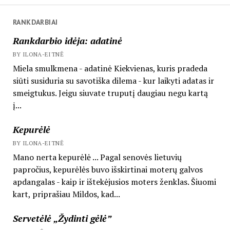
RANKDARBIAI
Rankdarbio idėja: adatinė
BY ILONA-EITNĖ
Miela smulkmena - adatinė Kiekvienas, kuris pradeda
siūti susiduria su savotiška dilema - kur laikyti adatas ir
smeigtukus. Jeigu siuvate truputį daugiau negu kartą
į...
Kepurėlė
BY ILONA-EITNĖ
Mano nerta kepurėlė ... Pagal senovės lietuvių
papročius, kepurėlės buvo išskirtinai moterų galvos
apdangalas - kaip ir ištekėjusios moters ženklas. Šiuomi
kart, priprašiau Mildos, kad...
Servetėlė „Žydinti gėlė”