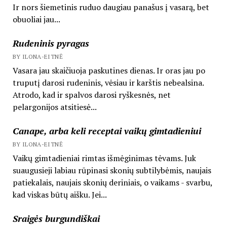
Ir nors šiemetinis ruduo daugiau panašus į vasarą, bet
obuoliai jau...
Rudeninis pyragas
BY ILONA-EITNĖ
Vasara jau skaičiuoja paskutines dienas. Ir oras jau po
truputį darosi rudeninis, vėsiau ir karštis nebealsina.
Atrodo, kad ir spalvos darosi ryškesnės, net
pelargonijos atsitiesė...
Canape, arba keli receptai vaikų gimtadieniui
BY ILONA-EITNĖ
Vaikų gimtadieniai rimtas išmėginimas tėvams. Juk
suaugusieji labiau rūpinasi skonių subtilybėmis, naujais
patiekalais, naujais skonių deriniais, o vaikams - svarbu,
kad viskas būtų aišku. Jei...
Sraigės burgundiškai