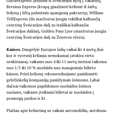
GlacierExpress
(kelionė
iš Šveicarijos Rytų į Vakarus),
Bernina Express (kvapą giaužianti kelionė iš šaltų
ledynų į šiltą palmėmis apaugusią pakrantę), William
TellExpress
(šis maršrutas jungia vokiškai kalbančią
centrinę Šveicarijos dalį su itališkai kalbančia
Šveicarijos dalimi), Golden Pass Line (maršrutas jungia
centrinę Šveicarijos dalį su Ženevos ežeru).
Kainos.
Daugelyje Europos šalių vaikai iki 4 metų (kai
kur ir vyresni) keliauja nemokamai (atskira vieta
neskiriama), vaikams nuo 4 iki 11 metų imtinai taikoma
nuo 1/3 iki 50 % nuolaida nuo suaugusiojo bilieto
kainos. Prieš kelionę rekomenduojame pasidomėti
geležinkelių kompanijų pasiūlymais šeimoms. Labai
dažnai taikomos papildomos nuolaidos šeimos
nariams, vaikams įteikiami bilietai ar nuolaidos į
pramogų parkus ir kt.
Plačiau apie keliavimą su vaikais automobiliu, autobusu