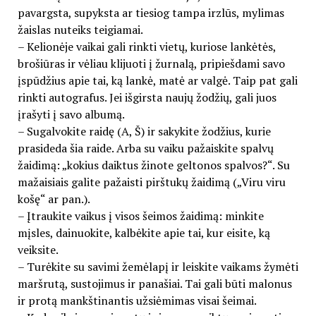
pavargsta, supyksta ar tiesiog tampa irzlūs, mylimas
žaislas nuteiks teigiamai.
– Kelionėje vaikai gali rinkti vietų, kuriose lankėtės,
brošiūras ir vėliau klijuoti į žurnalą, pripiešdami savo
įspūdžius apie tai, ką lankė, matė ar valgė. Taip pat gali
rinkti autografus. Jei išgirsta naujų žodžių, gali juos
įrašyti į savo albumą.
– Sugalvokite raidę (A, Š) ir sakykite žodžius, kurie
prasideda šia raide. Arba su vaiku pažaiskite spalvų
žaidimą: „kokius daiktus žinote geltonos spalvos?“. Su
mažaisiais galite pažaisti pirštukų žaidimą („Viru viru
košę“ ar pan.).
– Įtraukite vaikus į visos šeimos žaidimą: minkite
mįsles, dainuokite, kalbėkite apie tai, kur eisite, ką
veiksite.
– Turėkite su savimi žemėlapį ir leiskite vaikams žymėti
maršrutą, sustojimus ir panašiai. Tai gali būti malonus
ir protą mankštinantis užsiėmimas visai šeimai.