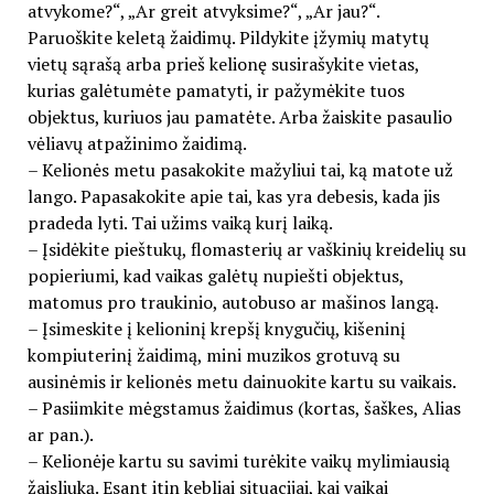
atvykome?“, „Ar greit atvyksime?“, „Ar jau?“.
Paruoškite keletą žaidimų. Pildykite įžymių matytų
vietų sąrašą arba prieš kelionę susirašykite vietas,
kurias galėtumėte pamatyti, ir pažymėkite tuos
objektus, kuriuos jau pamatėte. Arba žaiskite pasaulio
vėliavų atpažinimo žaidimą.
– Kelionės metu pasakokite mažyliui tai, ką matote už
lango. Papasakokite apie tai, kas yra debesis, kada jis
pradeda lyti. Tai užims vaiką kurį laiką.
– Įsidėkite pieštukų, flomasterių ar vaškinių kreidelių su
popieriumi, kad vaikas galėtų nupiešti objektus,
matomus pro traukinio, autobuso ar mašinos langą.
– Įsimeskite į kelioninį krepšį knygučių, kišeninį
kompiuterinį žaidimą, mini muzikos grotuvą su
ausinėmis ir kelionės metu dainuokite kartu su vaikais.
– Pasiimkite mėgstamus žaidimus (kortas, šaškes, Alias
ar pan.).
– Kelionėje kartu su savimi turėkite vaikų mylimiausią
žaisliuką. Esant itin kebliai situacijai, kai vaikai