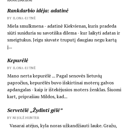
RANKDARBIAI
Rankdarbio idėja: adatinė
BY ILONA-EITNĖ
Miela smulkmena - adatinė Kiekvienas, kuris pradeda
siūti susiduria su savotiška dilema - kur laikyti adatas ir
smeigtukus. Jeigu siuvate truputį daugiau negu kartą
į...
Kepurėlė
BY ILONA-EITNĖ
Mano nerta kepurėlė ... Pagal senovės lietuvių
papročius, kepurėlės buvo išskirtinai moterų galvos
apdangalas - kaip ir ištekėjusios moters ženklas. Šiuomi
kart, priprašiau Mildos, kad...
Servetėlė „Žydinti gėlė”
BY NIJOLĖ HUNTER
Vasarai atėjus, kyla noras užkandžiauti lauke. Gražu,