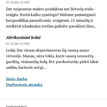
BY ILONA-EITNĖ
Dar neįprastas maisto produktas ant lietuvių stalo -
sraigės. Norisi kažko ypatingo? Siūlome pasimėgauti
burgundiškai paruoštomis sraigėmis. 15 minučių ir
netikėtai užsukusius svečius galėsite pavaišinti šiuo...
Abrikosiniai ledai
BY ILONA-EITNĖ
Ledai. Dar vienas eksperimentas šią vasarą mano
virtuvėje. Manau, nėra tokio, kuris vasarą nenorėtų
gardžių, vėsinančių ledų. Bet parduotuvėje pirkti labai
saldūs, kai kurie netgi...
Siulo darba
Darbuotoju atranka