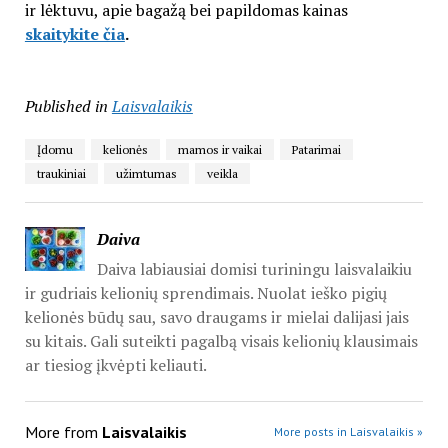
ir lėktuvu, apie bagažą bei papildomas kainas
skaitykite čia
.
Published in
Laisvalaikis
Įdomu
kelionės
mamos ir vaikai
Patarimai
traukiniai
užimtumas
veikla
Daiva
Daiva labiausiai domisi turiningu laisvalaikiu
ir gudriais kelionių sprendimais. Nuolat ieško pigių
kelionės būdų sau, savo draugams ir mielai dalijasi jais
su kitais. Gali suteikti pagalbą visais kelionių klausimais
ar tiesiog įkvėpti keliauti.
More from
Laisvalaikis
More posts in Laisvalaikis »