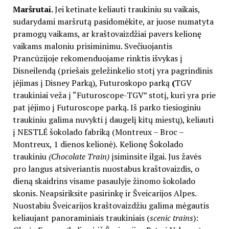
Maršrutai.
Jei ketinate keliauti traukiniu su vaikais,
sudarydami maršrutą pasidomėkite, ar juose numatyta
pramogų vaikams, ar kraštovaizdžiai pavers kelionę
vaikams maloniu prisiminimu. Svečiuojantis
Prancūzijoje rekomenduojame rinktis išvykas į
Disneilendą (priešais geležinkelio stotį yra pagrindinis
įėjimas į Disney Parką), Futuroskopo parką
(
TGV
traukiniai veža į “Futuroscope-TGV” stotį, kuri yra prie
pat įėjimo į Futuroscope parką. Iš parko tiesioginiu
traukiniu galima nuvykti į daugelį kitų miestų), keliauti
į NESTLÉ šokolado fabriką (Montreux – Broc –
Montreux, 1 dienos kelionė).
Kelionę Šokolado
traukiniu
(Chocolate Train)
įsiminsite ilgai. Jus žavės
pro langus
atsiveriantis nuostabus kraštovaizdis, o
dieną skaidrins visame pasaulyje žinomo
šokolado
skonis. Neapsiriksite pasirinkę ir Šveicarijos Alpes.
Nuostabiu Šveicarijos kraštovaizdžiu galima mėgautis
keliaujant panoraminiais traukiniais (
scenic trains
):