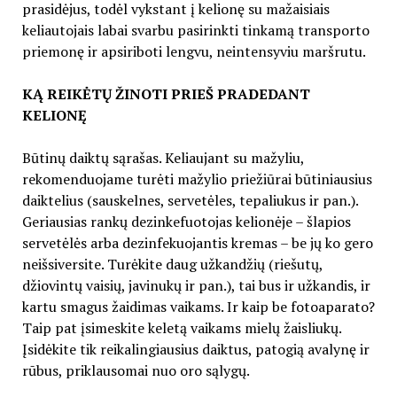
prasidėjus, todėl vykstant į kelionę su mažaisiais
keliautojais labai svarbu pasirinkti tinkamą transporto
priemonę ir apsiriboti lengvu, neintensyviu maršrutu.
KĄ REIKĖTŲ ŽINOTI PRIEŠ PRADEDANT
KELIONĘ
Būtinų daiktų sąrašas. Keliaujant su mažyliu,
rekomenduojame turėti mažylio priežiūrai būtiniausius
daiktelius (sauskelnes, servetėles, tepaliukus ir pan.).
Geriausias rankų dezinkefuotojas kelionėje – šlapios
servetėlės arba dezinfekuojantis kremas – be jų ko gero
neišsiversite. Turėkite daug užkandžių (riešutų,
džiovintų vaisių, javinukų ir pan.), tai bus ir užkandis, ir
kartu smagus žaidimas vaikams. Ir kaip be fotoaparato?
Taip pat įsimeskite keletą vaikams mielų žaisliukų.
Įsidėkite tik reikalingiausius daiktus, patogią avalynę ir
rūbus, priklausomai nuo oro sąlygų.