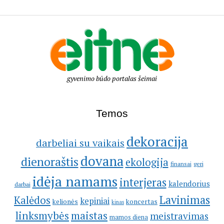
gyvenimo būdo portalas šeimai
Temos
dekoracija
darbeliai su vaikais
dovana
dienoraštis
ekologija
geri
finansai
idėja namams
interjeras
kalendorius
darbai
Lavinimas
Kalėdos
kepiniai
kelionės
koncertas
kinas
linksmybės
maistas
meistravimas
mamos diena