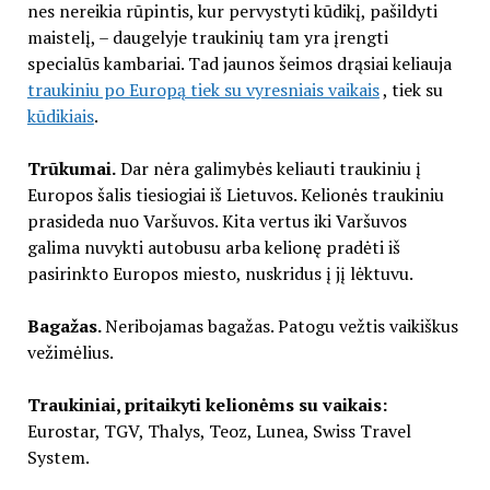
nes nereikia rūpintis, kur pervystyti kūdikį, pašildyti
maistelį, – daugelyje traukinių tam yra įrengti
specialūs kambariai. Tad jaunos šeimos drąsiai keliauja
traukiniu po Europą tiek su vyresniais vaikais
, tiek su
kūdikiais
.
Trūkumai.
Dar nėra galimybės keliauti traukiniu į
Europos šalis tiesiogiai iš Lietuvos. Kelionės traukiniu
prasideda nuo Varšuvos. Kita vertus iki Varšuvos
galima nuvykti autobusu arba kelionę pradėti iš
pasirinkto Europos miesto, nuskridus į jį lėktuvu.
Bagažas.
Neribojamas bagažas. Patogu vežtis vaikiškus
vežimėlius.
Traukiniai, pritaikyti kelionėms su vaikais:
Eurostar, TGV, Thalys, Teoz, Lunea, Swiss Travel
System.