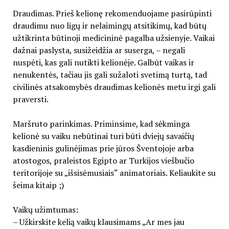
Draudimas. Prieš kelionę rekomenduojame pasirūpinti
draudimu nuo ligų ir nelaimingų atsitikimų, kad būtų
užtikrinta būtinoji medicininė pagalba užsienyje. Vaikai
dažnai paslysta, susižeidžia ar suserga, – negali
nuspėti, kas gali nutikti kelionėje. Galbūt vaikas ir
nenukentės, tačiau jis gali sužaloti svetimą turtą, tad
civilinės atsakomybės draudimas kelionės metu irgi gali
praversti.
Maršruto parinkimas. Priminsime, kad sėkminga
kelionė su vaiku nebūtinai turi būti dviejų savaičių
kasdieninis gulinėjimas prie jūros Šventojoje arba
atostogos, praleistos Egipto ar Turkijos viešbučio
teritorijoje su „išsisėmusiais“ animatoriais. Keliaukite su
šeima kitaip ;)
Vaikų užimtumas:
– Užkirskite kelią vaikų klausimams „Ar mes jau