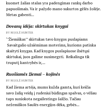
kuomet žalias stalas yra padengimas rankų darbo
papuošimais. Va ir pažydo mano sukurtos gėlės žolėje.
Metas gabenti...
Dovanų idėja: skirtukas knygai
BY NIJOLĖ HUNTER
‘’Žiemiškas’’ skirtukas tavo knygos puslapiams
Savaitgalio užsiėmimas moterims, kurioms patinka
skaityti knygas. Kad knygos puslapiuose ilsėtųsi
skirtukai, juos galime nusimegzti. Reikalinga tik
truputį kantrybės ir,...
Ruošiamės žiemai – kojinės
BY NIJOLĖ HUNTER
Kad žiema artėja, mums kužda gamta, kuri keičia
savo žalią veidą į rudeniui būdingas spalvas, o vėliau
taps suniokota negailestingo šalčio. Tačiau
nežemiškos Saulės energijos dėka, gebės...