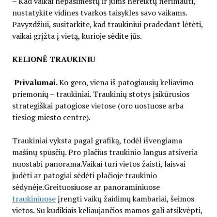
– Kad vaikai nepasimestų ir jums nereiktų nerimauti,
nustatykite vidines tvarkos taisykles savo vaikams.
Pavyzdžiui, susitarkite, kad traukiniui pradedant lėtėti,
vaikai grįžta į vietą, kurioje sėdite jūs.
KELIONĖ TRAUKINIU
Privalumai.
Ko gero, viena iš patogiausių keliavimo
priemonių – traukiniai. Traukinių stotys įsikūrusios
strategiškai patogiose vietose (oro uostuose arba
tiesiog miesto centre).
Traukiniai vyksta pagal grafiką, todėl išvengiama
mašinų spūsčių. Pro plačius traukinio langus atsiveria
nuostabi panorama.Vaikai turi vietos žaisti, laisvai
judėti ar patogiai sėdėti plačioje traukinio
sėdynėje.Greituosiuose ar panoraminiuose
traukiniuose
įrengti vaikų žaidimų kambariai, šeimos
vietos. Su kūdikiais keliaujančios mamos gali atsikvėpti,