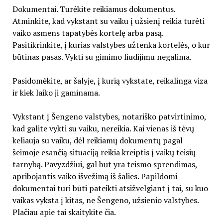
Dokumentai. Turėkite reikiamus dokumentus.
Atminkite, kad vykstant su vaiku į užsienį reikia turėti
vaiko asmens tapatybės kortelę arba pasą.
Pasitikrinkite, į kurias valstybes užtenka kortelės, o kur
būtinas pasas. Vykti su gimimo liudijimu negalima.
Pasidomėkite, ar šalyje, į kurią vykstate, reikalinga viza
ir kiek laiko ji gaminama.
Vykstant į Šengeno valstybes, notariško patvirtinimo,
kad galite vykti su vaiku, nereikia. Kai vienas iš tėvų
keliauja su vaiku, dėl reikiamų dokumentų pagal
šeimoje esančią situaciją reikia kreiptis į vaikų teisių
tarnybą. Pavyzdžiui, gal būt yra teismo sprendimas,
apribojantis vaiko išvežimą iš šalies. Papildomi
dokumentai turi būti pateikti atsižvelgiant į tai, su kuo
vaikas vyksta į kitas, ne Šengeno, užsienio valstybes.
Plačiau apie tai skaitykite čia.